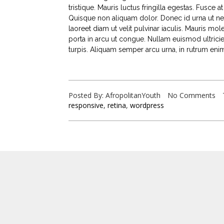
tristique. Mauris luctus fringilla egestas. Fusce at
Quisque non aliquam dolor. Donec id urna ut neq
laoreet diam ut velit pulvinar iaculis. Mauris mo
porta in arcu ut congue. Nullam euismod ultricie
turpis. Aliquam semper arcu urna, in rutrum eni
Posted By: AfropolitanYouth
No Comments
responsive
,
retina
,
wordpress