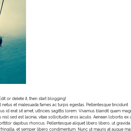
it or delete it, then start blogging!
t netus et malesuada fames ac turpis egestas. Pellentesque tincidunt
s id erat sit amet, ultricies sagittis lorem. Vivamus blandit quam mag
nisl sed est lacinia, vitae sollicitudin eros iaculis. Aenean lobortis ex 
porttitor dapibus rhoncus. Pellentesque aliquet libero libero, ut gravida
fringilla, et semper libero condimentum. Nunc ut mauris at augue m