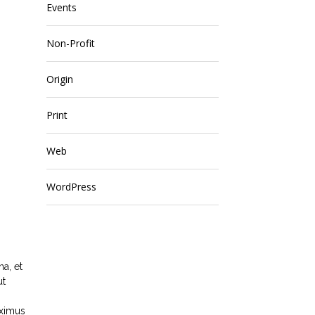
Events
Non-Profit
Origin
Print
Web
WordPress
na, et
ut
aximus