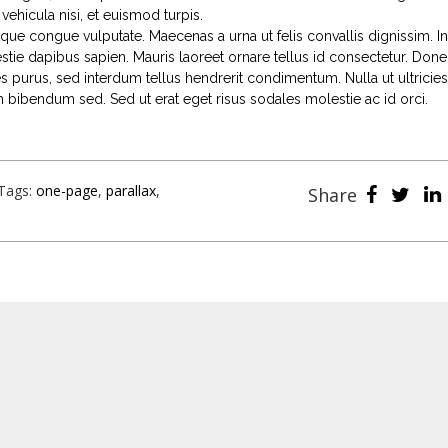
 vehicula nisi, et euismod turpis.
ue congue vulputate. Maecenas a urna ut felis convallis dignissim. I
lestie dapibus sapien. Mauris laoreet ornare tellus id consectetur. Don
s purus, sed interdum tellus hendrerit condimentum. Nulla ut ultricies
m bibendum sed. Sed ut erat eget risus sodales molestie ac id orci.
Tags:
one-page
,
parallax
,
Share