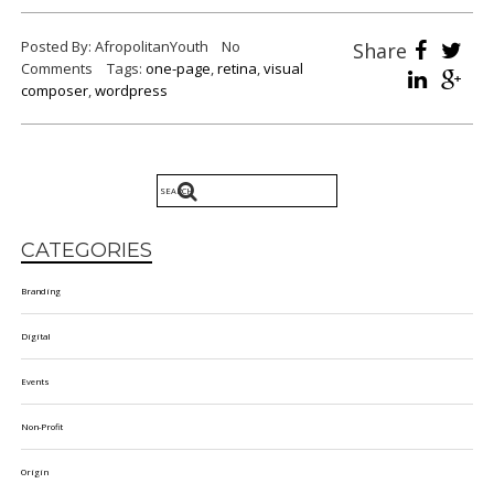
Posted By: AfropolitanYouth
No
Share
Comments
Tags:
one-page
,
retina
,
visual
composer
,
wordpress
CATEGORIES
Branding
Digital
Events
Non-Profit
Origin