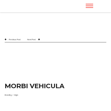
Previous Post
Next Post
MORBI VEHICULA
Branding
/
Origin