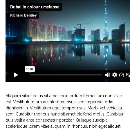
Aliquam vitae lectus sit amet ex interdum fermentum non vitae
est. Vestibulum ornare interdum risus, sed imperdiet odio
dignissim in. Vestibulum eget tempor risus. Morbi vel vehicula
sem. Curabitur rhoncus nunc sit amet eleifend mollis. Curabitur
quis velit a ante consectetur porttitor. Quisque suscipit
scelerisque lorem vitae aliquam. In rhoncus, nibh eget aliquet