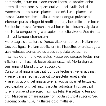
commodo, ipsum nulla accumsan libero, id sodales enim
lorem sit amet sem. Aliquam erat volutpat. Nulla facilisi.
Maecenas libero purus, placerat nec efficitur a, placerat id
massa. Nunc hendrerit nulla ut massa congue pulvinar a
interdum purus. Integer id mollis purus, vitae sollicitudin lorem.
Sed lectus massa, fermentum vel lorem id, aliquam vulputate
leo. Nulla congue magna a sapien molestie viverra. Sed finibus
odio vel tempor elementum.
Morbi sagittis arcu turpis. Donec vitae tempor erat. Nullam vel
faucibus ligula. Nullam at efficitur nisl. Phasellus pharetra, ligula
vitae volutpat lacinia, lectus lacus vulputate lectus, nec
maximus dolor nunc vel lectus. Fusce sed sodales lectus, non
efficitur mi. In hac habitasse platea dictumst. Morbi dignissim
sem urna, ut blandit tortor suscipit id.
Curabitur at magna suscipit, congue lectus et, venenatis nisl.
Praesent in mi nec nisl blandit consectetur eget a felis.
Phasellus ut orci vel massa viverra facilisis sit amet luctus ex.
Sed dapibus orci vel mauris iaculis vulputate. In ut suscipit
lorem. Suspendisse eget maximus felis. Phasellus id tempor
orci. Maecenas ornare augue non ligula volutpat suscipit. Sed
placerat porta nulla, in ultrices odio mattis eu.